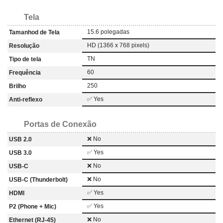
Tela
15.6 polegadas
Tamanhod de Tela
HD (1366 x 768 pixels)
Resolução
TN
Tipo de tela
60
Frequência
250
Brilho
✅ Yes
Anti-reflexo
Portas de Conexão
❌ No
USB 2.0
✅ Yes
USB 3.0
❌ No
USB-C
❌ No
USB-C (Thunderbolt)
✅ Yes
HDMI
✅ Yes
P2 (Phone + Mic)
❌ No
Ethernet (RJ-45)