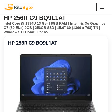
Pular
HP 256R G9 BQ9L1AT
para
Intel Core i5-1334U 13 Ger | 8GB RAM | Intel Iris Xe Graphics
o
G7 (80 EUs) 0GB | 256GB SSD | 15.6" 60 (1366 x 768) TN |
conteúdo
Windows 11 Home
Por R$
HP 256R G9 BQ9L1AT