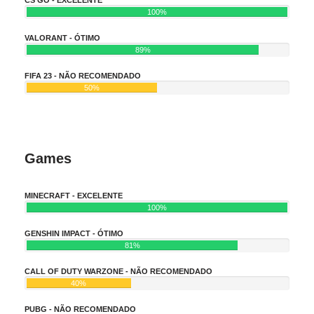
100%
VALORANT - ÓTIMO
89%
FIFA 23 - NÃO RECOMENDADO
50%
Games
MINECRAFT - EXCELENTE
100%
GENSHIN IMPACT - ÓTIMO
81%
CALL OF DUTY WARZONE - NÃO RECOMENDADO
40%
PUBG - NÃO RECOMENDADO