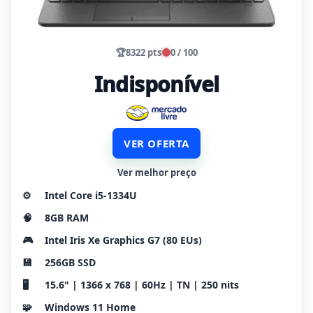
🏆
8322 pts
0 / 100
Indisponível
VER OFERTA
Ver melhor preço
⚙️
Intel Core i5-1334U
🧠
8GB RAM
🎮
Intel Iris Xe Graphics G7 (80 EUs)
💾
256GB SSD
🖥️
15.6" | 1366 x 768 | 60Hz | TN | 250 nits
🧩
Windows 11 Home