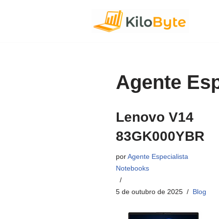
Pular
para
o
conteúdo
Agente Esp
Lenovo V14
83GK000YBR
por
Agente Especialista
Notebooks
5 de outubro de 2025
Blog