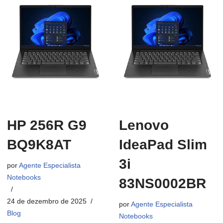
HP 256R G9
Lenovo
BQ9K8AT
IdeaPad Slim
3i
por
Agente Especialista
Notebooks
83NS0002BR
24 de dezembro de 2025
por
Agente Especialista
Blog
Notebooks