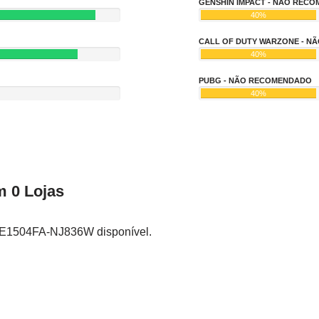
GENSHIN IMPACT - NÃO REC
40%
CALL OF DUTY WARZONE - 
40%
PUBG - NÃO RECOMENDADO
40%
 0 Lojas
 E1504FA-NJ836W disponível.