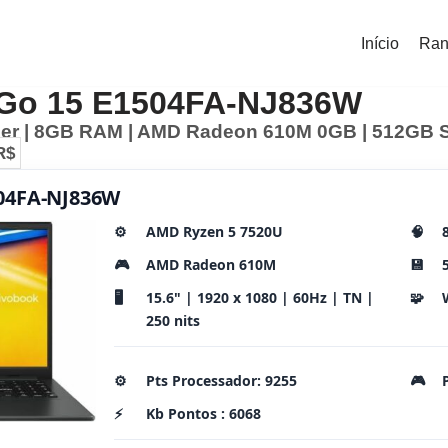
Início
Ran
Go 15 E1504FA-NJ836W
r | 8GB RAM | AMD Radeon 610M 0GB | 512GB SSD
R$
504FA-NJ836W
⚙️
AMD Ryzen 5 7520U
🧠
🎮
AMD Radeon 610M
💾
🖥️
15.6" | 1920 x 1080 | 60Hz | TN |
🧩
250 nits
⚙️
Pts Processador: 9255
🎮
⚡
Kb Pontos : 6068