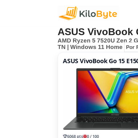
Pular
para
ASUS VivoBook 
o
AMD Ryzen 5 7520U Zen 2 Ge
conteúdo
TN | Windows 11 Home
Por 
ASUS VivoBook Go 15 E1
🏆
6068 pts
0 / 100