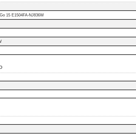
Go 15 E1504FA-NJ836W
W
o