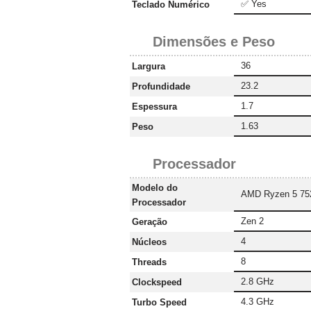
✅ Yes
Teclado Numérico
Dimensões e Peso
36
Largura
23.2
Profundidade
1.7
Espessura
1.63
Peso
Processador
Modelo do
AMD Ryzen 5 75
Processador
Zen 2
Geração
4
Núcleos
8
Threads
2.8 GHz
Clockspeed
4.3 GHz
Turbo Speed