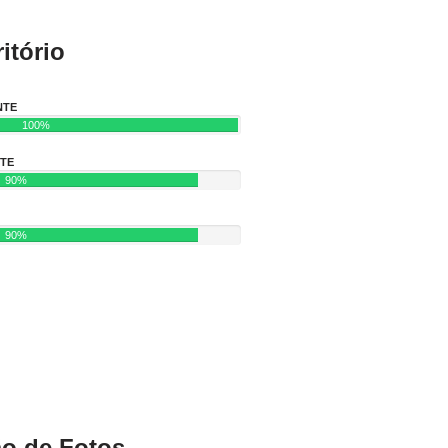
itório
NTE
100%
NTE
90%
90%
ão de Fotos