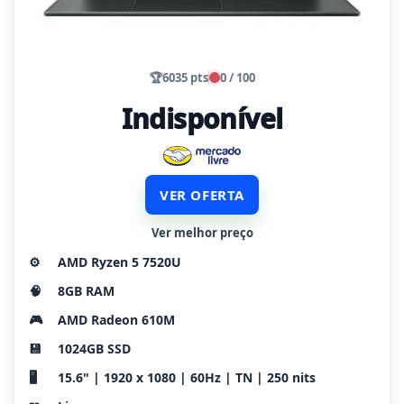
🏆
6035 pts
0 / 100
Indisponível
VER OFERTA
Ver melhor preço
⚙️
AMD Ryzen 5 7520U
🧠
8GB RAM
🎮
AMD Radeon 610M
💾
1024GB SSD
🖥️
15.6" | 1920 x 1080 | 60Hz | TN | 250 nits