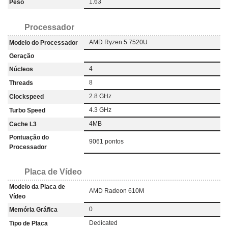
1.63
Peso
Processador
AMD Ryzen 5 7520U
Modelo do Processador
Geração
4
Núcleos
8
Threads
2.8 GHz
Clockspeed
4.3 GHz
Turbo Speed
4MB
Cache L3
Pontuação do
9061 pontos
Processador
Placa de Vídeo
Modelo da Placa de
AMD Radeon 610M
Vídeo
0
Memória Gráfica
‎Dedicated
Tipo de Placa