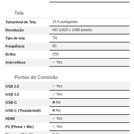
Tela
15.6 polegadas
Tamanhod de Tela
HD (1920 x 1080 pixels)
Resolução
TN
Tipo de tela
60
Frequência
250
Brilho
✅ Yes
Anti-reflexo
Portas de Conexão
✅ Yes
USB 2.0
✅ Yes
USB 3.0
❌ No
USB-C
❌ No
USB-C (Thunderbolt)
✅ Yes
HDMI
✅ Yes
P2 (Phone + Mic)