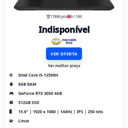
🏆
17890 pts
0 / 100
Indisponível
VER OFERTA
Ver melhor preço
⚙️
Intel Core i5-12500H
🧠
8GB RAM
🎮
GeForce RTX 3050 4GB
💾
512GB SSD
🖥️
15.6" | 1920 x 1080 | 144Hz | IPS | 250 nits
🧩
Linux