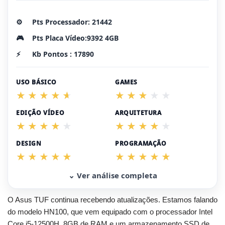
⚙️
Pts Processador: 21442
🎮
Pts Placa Vídeo:9392 4GB
⚡
Kb Pontos : 17890
USO BÁSICO
GAMES
EDIÇÃO VÍDEO
ARQUITETURA
DESIGN
PROGRAMAÇÃO
⌄ Ver análise completa
O Asus TUF continua recebendo atualizações. Estamos falando
do modelo HN100, que vem equipado com o processador Intel
Core i5-12500H, 8GB de RAM e um armazenamento SSD de