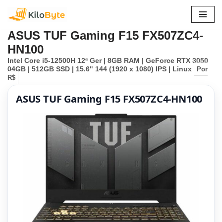
Pular
ASUS TUF Gaming F15 FX507ZC4-
para
HN100
o
Intel Core i5-12500H 12ª Ger | 8GB RAM | GeForce RTX 3050
conteúdo
04GB | 512GB SSD | 15.6" 144 (1920 x 1080) IPS | Linux
Por
R$
ASUS TUF Gaming F15 FX507ZC4-HN100