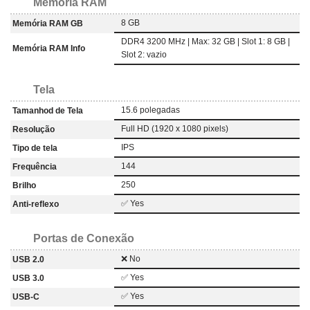
Memória RAM
8 GB
Memória RAM GB
DDR4 3200 MHz | Max: 32 GB | Slot 1: 8 GB |
Memória RAM Info
Slot 2: vazio
Tela
15.6 polegadas
Tamanhod de Tela
Full HD (1920 x 1080 pixels)
Resolução
IPS
Tipo de tela
144
Frequência
250
Brilho
✅ Yes
Anti-reflexo
Portas de Conexão
❌ No
USB 2.0
✅ Yes
USB 3.0
✅ Yes
USB-C