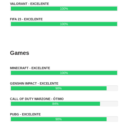
VALORANT - EXCELENTE
100%
FIFA 23 - EXCELENTE
100%
Games
MINECRAFT - EXCELENTE
100%
GENSHIN IMPACT - EXCELENTE
90%
CALL OF DUTY WARZONE - ÓTIMO
84%
PUBG - EXCELENTE
90%