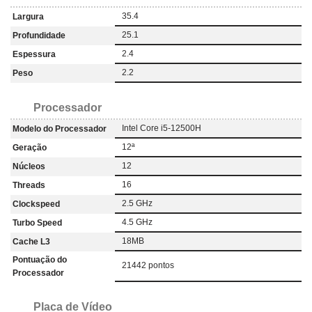
35.4
Largura
25.1
Profundidade
2.4
Espessura
2.2
Peso
Processador
Intel Core i5-12500H
Modelo do Processador
12ª
Geração
12
Núcleos
16
Threads
2.5 GHz
Clockspeed
4.5 GHz
Turbo Speed
18MB
Cache L3
Pontuação do
21442 pontos
Processador
Placa de Vídeo