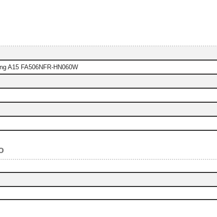
ng A15 FA506NFR-HN060W
o