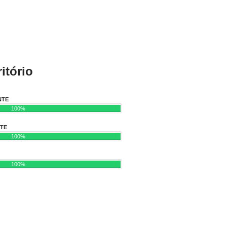
itório
NTE
100%
NTE
100%
100%