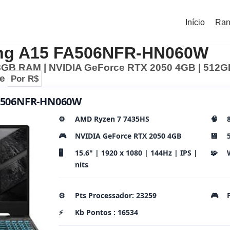
Início
Ran
ng A15 FA506NFR-HN060W
GB RAM | NVIDIA GeForce RTX 2050 4GB | 512GB 
me
Por R$
A506NFR-HN060W
⚙️
AMD Ryzen 7 7435HS
🧠
🎮
NVIDIA GeForce RTX 2050 4GB
💾
🖥️
15.6" | 1920 x 1080 | 144Hz | IPS |
🧩
nits
⚙️
Pts Processador: 23259
🎮
⚡
Kb Pontos : 16534