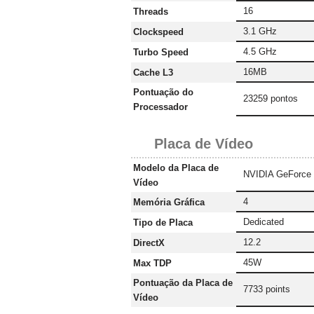
16
Threads
3.1 GHz
Clockspeed
4.5 GHz
Turbo Speed
16MB
Cache L3
Pontuação do
23259 pontos
Processador
Placa de Vídeo
Modelo da Placa de
NVIDIA GeForce
Vídeo
4
Memória Gráfica
‎Dedicated
Tipo de Placa
12.2
DirectX
45W
Max TDP
Pontuação da Placa de
7733 points
Vídeo