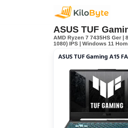
Pular
para
ASUS TUF Gami
o
AMD Ryzen 7 7435HS Ger | 8
conteúdo
1080) IPS | Windows 11 Ho
ASUS TUF Gaming A15 F