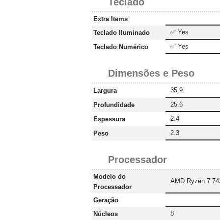
Teclado
Extra Items
✅ Yes
Teclado Iluminado
✅ Yes
Teclado Numérico
Dimensões e Peso
35.9
Largura
25.6
Profundidade
2.4
Espessura
2.3
Peso
Processador
Modelo do
AMD Ryzen 7 7
Processador
Geração
8
Núcleos