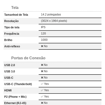
Tela
14.2 polegadas
Tamanhod de Tela
(3024 x 1964 pixels)
Resolução
IPS
Tipo de tela
120
Frequência
1000
Brilho
❌ No
Anti-reflexo
Portas de Conexão
❌ No
USB 2.0
❌ No
USB 3.0
❌ No
USB-C
✅ Yes
USB-C (Thunderbolt)
✅ Yes
HDMI
✅ Yes
P2 (Phone + Mic)
❌ No
Ethernet (RJ-45)