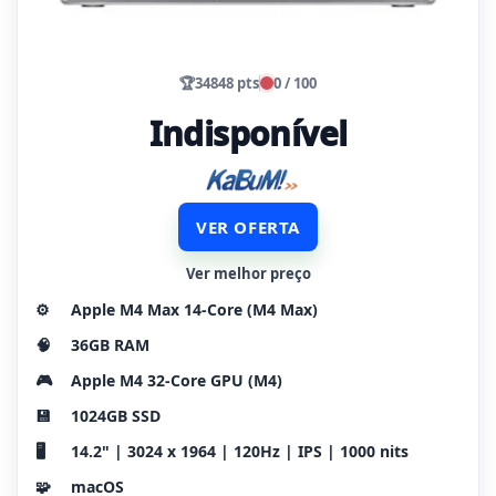
🏆
34848 pts
0 / 100
Indisponível
VER OFERTA
Ver melhor preço
⚙️
Apple M4 Max 14-Core (M4 Max)
🧠
36GB RAM
🎮
Apple M4 32-Core GPU (M4)
💾
1024GB SSD
🖥️
14.2" | 3024 x 1964 | 120Hz | IPS | 1000 nits
🧩
macOS