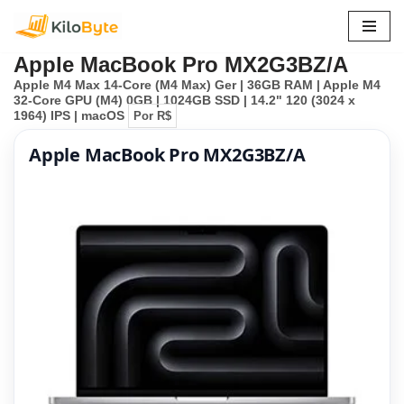
Pular
Apple MacBook Pro MX2G3BZ/A
para
Apple M4 Max 14-Core (M4 Max) Ger | 36GB RAM | Apple M4
o
32-Core GPU (M4) 0GB | 1024GB SSD | 14.2" 120 (3024 x
conteúdo
1964) IPS | macOS
Por R$
Apple MacBook Pro MX2G3BZ/A