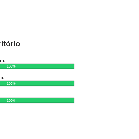
itório
NTE
100%
NTE
100%
100%