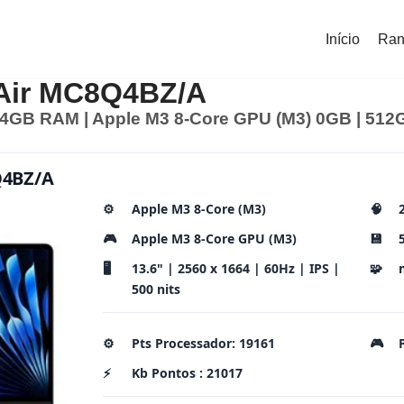
Início
Ran
Air MC8Q4BZ/A
24GB RAM | Apple M3 8-Core GPU (M3) 0GB | 512G
Q4BZ/A
⚙️
Apple M3 8-Core (M3)
🧠
🎮
Apple M3 8-Core GPU (M3)
💾
🖥️
13.6" | 2560 x 1664 | 60Hz | IPS |
🧩
500 nits
⚙️
Pts Processador: 19161
🎮
⚡
Kb Pontos : 21017