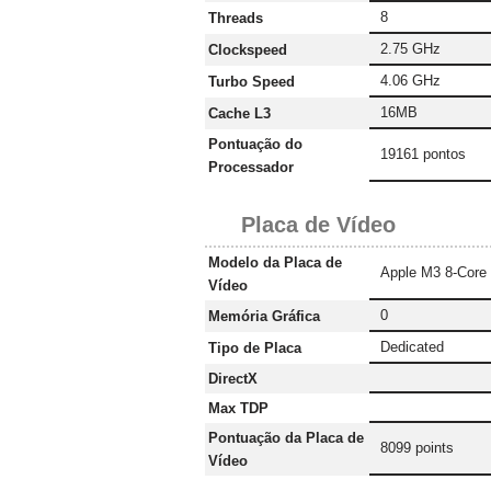
8
Threads
2.75 GHz
Clockspeed
4.06 GHz
Turbo Speed
16MB
Cache L3
Pontuação do
19161 pontos
Processador
Placa de Vídeo
Modelo da Placa de
Apple M3 8-Core
Vídeo
0
Memória Gráfica
‎Dedicated
Tipo de Placa
DirectX
Max TDP
Pontuação da Placa de
8099 points
Vídeo