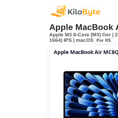
Pular
para
Apple MacBook 
o
Apple M3 8-Core (M3) Ger | 
conteúdo
1664) IPS | macOS
Por R$
Apple MacBook Air MC8