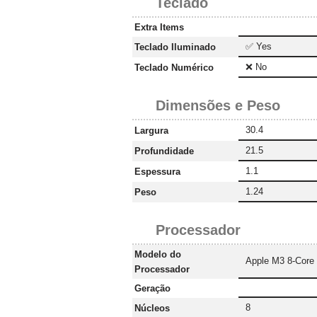
Teclado
Extra Items
✅ Yes
Teclado Iluminado
❌ No
Teclado Numérico
Dimensões e Peso
30.4
Largura
21.5
Profundidade
1.1
Espessura
1.24
Peso
Processador
Modelo do
Apple M3 8-Core
Processador
Geração
8
Núcleos