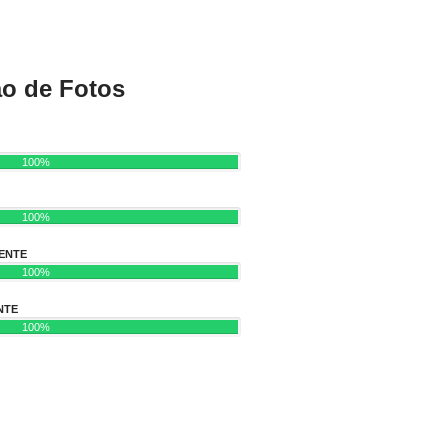
ão de Fotos
100%
100%
ENTE
100%
NTE
100%