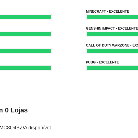
MINECRAFT - EXCELENTE
GENSHIN IMPACT - EXCELENTE
CALL OF DUTY WARZONE - EX
PUBG - EXCELENTE
 0 Lojas
 MC8Q4BZ/A disponível.