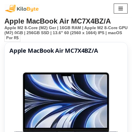
Pular
Apple MacBook Air MC7X4BZ/A
para
Apple M2 8-Core (M2) Ger | 16GB RAM | Apple M2 8-Core GPU
o
(M2) 0GB | 256GB SSD | 13.6" 60 (2560 x 1664) IPS | macOS
conteúdo
Por R$
Apple MacBook Air MC7X4BZ/A