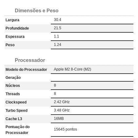
Dimensões e Peso
30.4
Largura
21.5
Profundidade
1.1
Espessura
1.24
Peso
Processador
Apple M2 8-Core (M2)
Modelo do Processador
Geração
8
Núcleos
8
Threads
2.42 GHz
Clockspeed
3.48 GHz
Turbo Speed
16MB
Cache L3
Pontuação do
15645 pontos
Processador