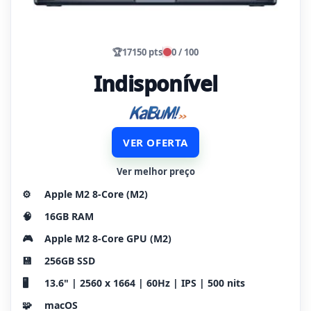
🏆
17150 pts
0 / 100
Indisponível
VER OFERTA
Ver melhor preço
⚙️
Apple M2 8-Core (M2)
🧠
16GB RAM
🎮
Apple M2 8-Core GPU (M2)
💾
256GB SSD
🖥️
13.6" | 2560 x 1664 | 60Hz | IPS | 500 nits
🧩
macOS