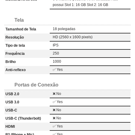
possui Slot 1: 16 GB Slot 2: 16 GB
Tela
18 polegadas
Tamanhod de Tela
HD (2560 x 1600 pixels)
Resolução
IPS
Tipo de tela
250
Frequência
1000
Brilho
✅ Yes
Anti-reflexo
Portas de Conexão
❌ No
USB 2.0
✅ Yes
USB 3.0
❌ No
USB-C
❌ No
USB-C (Thunderbolt)
✅ Yes
HDMI
✅ Yes
P2 (Phone + Mic)