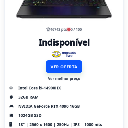
🏆
46743 pts
0 / 100
Indisponível
VER OFERTA
Ver melhor preço
⚙️
Intel Core i9-14900HX
🧠
32GB RAM
🎮
NVIDIA GeForce RTX 4090 16GB
💾
1024GB SSD
🖥️
18" | 2560 x 1600 | 250Hz | IPS | 1000 nits