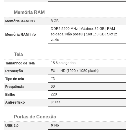
Memória RAM
8 GB
Memória RAM GB
DDR5 5200 MHz | Máximo: 32 GB | RAM
soldada: Não possui | Slot 1: 8 GB | Slot 2:
Memória RAM Info
vazio
Tela
15.6 polegadas
Tamanhod de Tela
FULL HD (1920 x 1080 pixels)
Resolução
TN
Tipo de tela
60
Frequência
220
Brilho
✅ Yes
Anti-reflexo
Portas de Conexão
❌ No
USB 2.0