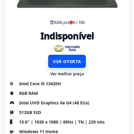
🏆
8286 pts
0 / 100
Indisponível
VER OFERTA
Ver melhor preço
⚙️
Intel Core i5-13420H
🧠
8GB RAM
🎮
Intel UHD Graphics Xe G4 (48 EUs)
💾
512GB SSD
🖥️
15.6" | 1920 x 1080 | 60Hz | TN | 220 nits
🧩
Windows 11 Home