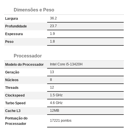
Dimensões e Peso
36.2
Largura
23.7
Profundidade
1.9
Espessura
1.8
Peso
Processador
Intel Core i5-13420H
Modelo do Processador
13
Geração
8
Núcleos
12
Threads
1.5 GHz
Clockspeed
4.6 GHz
Turbo Speed
12MB
Cache L3
Pontuação do
17221 pontos
Processador