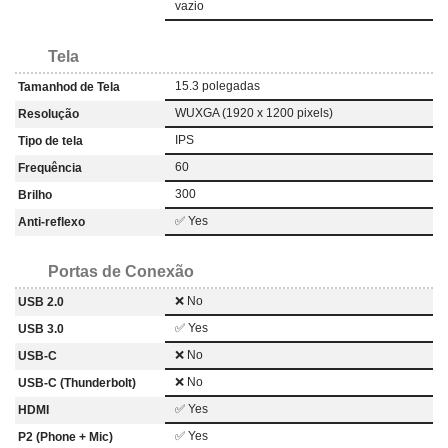
vazio
Tela
15.3 polegadas
Tamanhod de Tela
WUXGA (1920 x 1200 pixels)
Resolução
IPS
Tipo de tela
60
Frequência
300
Brilho
✅ Yes
Anti-reflexo
Portas de Conexão
❌ No
USB 2.0
✅ Yes
USB 3.0
❌ No
USB-C
❌ No
USB-C (Thunderbolt)
✅ Yes
HDMI
✅ Yes
P2 (Phone + Mic)