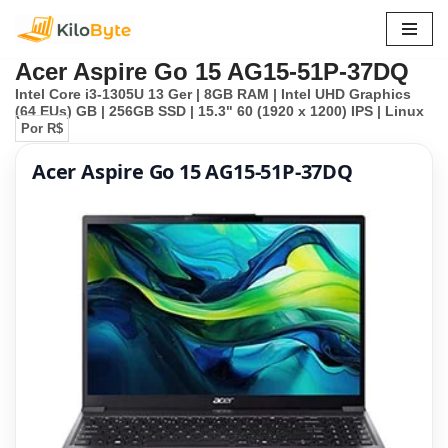
Pular
Acer Aspire Go 15 AG15-51P-37DQ
para
Intel Core i3-1305U 13 Ger | 8GB RAM | Intel UHD Graphics
o
(64 EUs) GB | 256GB SSD | 15.3" 60 (1920 x 1200) IPS | Linux
conteúdo
Por R$
Acer Aspire Go 15 AG15-51P-37DQ