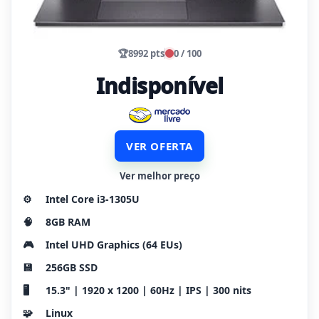
🏆
8992 pts
0 / 100
Indisponível
VER OFERTA
Ver melhor preço
⚙️
Intel Core i3-1305U
🧠
8GB RAM
🎮
Intel UHD Graphics (64 EUs)
💾
256GB SSD
🖥️
15.3" | 1920 x 1200 | 60Hz | IPS | 300 nits
🧩
Linux