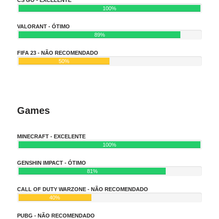
100%
VALORANT - ÓTIMO
89%
FIFA 23 - NÃO RECOMENDADO
50%
Games
MINECRAFT - EXCELENTE
100%
GENSHIN IMPACT - ÓTIMO
81%
CALL OF DUTY WARZONE - NÃO RECOMENDADO
40%
PUBG - NÃO RECOMENDADO