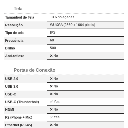
Tela
13.6 polegadas
Tamanhod de Tela
WUXGA (2560 x 1664 pixels)
Resolução
IPS
Tipo de tela
60
Frequência
500
Brilho
❌ No
Anti-reflexo
Portas de Conexão
❌ No
USB 2.0
❌ No
USB 3.0
❌ No
USB-C
✅ Yes
USB-C (Thunderbolt)
❌ No
HDMI
✅ Yes
P2 (Phone + Mic)
❌ No
Ethernet (RJ-45)